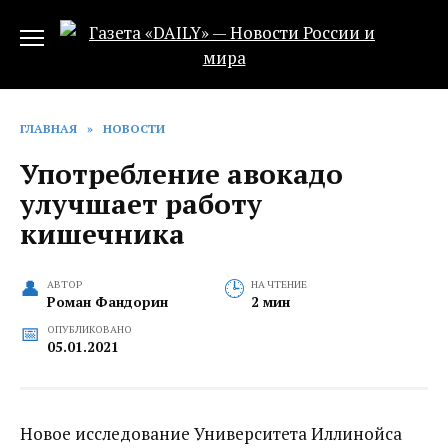
Перейти
к
содержанию
ГЛАВНАЯ
»
НОВОСТИ
Употребление авокадо
улучшает работу
кишечника
АВТОР
НА ЧТЕНИЕ
Роман Фандорин
2 мин
ОПУБЛИКОВАНО
05.01.2021
Новое исследование Университета Иллинойса