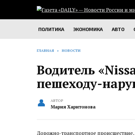
Перейти
к
содержанию
ПОЛИТИКА
ЭКОНОМИКА
АВТО
ГЛАВНАЯ
»
НОВОСТИ
Водитель «Niss
пешеходу-нару
АВТОР
Мария Харитонова
Дорожно-транспортное происшествие,