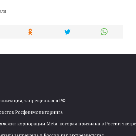
еля
ганизация, запрещенная в РФ
рористов Росфинмониторинга
адлежит корпорации Meta, которая признана в России экст
agram) запрещена в России как экстремистская.