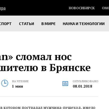
НОВОСИБИРСК
ОМ
СПОРТ
СТАТЬИ
В МИРЕ
НАУКА И ТЕХНОЛОГИИ
an» сломал нос
шителю в Брянске
НА ЧТЕНИЕ
ОПУБЛИКОВАНО
1 мин
08.01.2018
 в котором пострадал мужчина-пешеход, имело