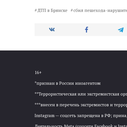
ДТП в Брянске
сбил пешехода-нарушит
16+
*признан в России иноагентом
**Террористическая или экстремистская ор
***внесен в перечень экстремистов и тер
Instagram — соцсеть запрещена в РФ; прин
Деятельность Meta (соцсети Facebook и Inst