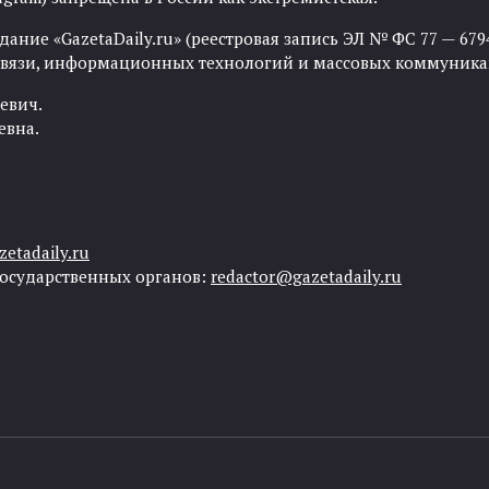
ние «GazetaDaily.ru» (реестровая запись ЭЛ № ФС 77 — 67944
 связи, информационных технологий и массовых коммуника
евич.
евна.
etadaily.ru
государственных органов:
redactor@gazetadaily.ru