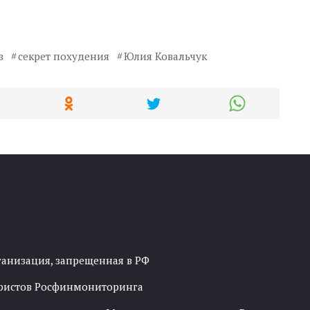
в
секрет похудения
Юлия Ковальчук
ганизация, запрещенная в РФ
рористов Росфинмониторинга