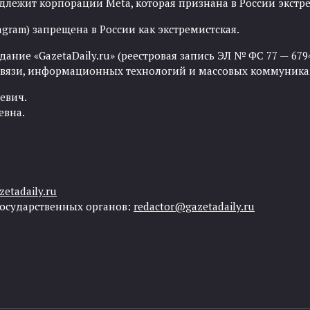
адлежит корпорации Meta, которая признана в России экст
agram) запрещена в России как экстремистская.
ние «GazetaDaily.ru» (реестровая запись ЭЛ № ФС 77 — 67944
 связи, информационных технологий и массовых коммуника
евич.
евна.
etadaily.ru
государственных органов:
redactor@gazetadaily.ru