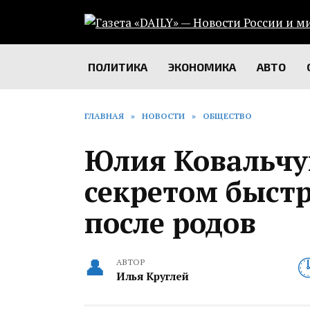
Перейти
к
содержанию
ПОЛИТИКА
ЭКОНОМИКА
АВТО
ГЛАВНАЯ
»
НОВОСТИ
»
ОБЩЕСТВО
Юлия Ковальчу
секретом быст
после родов
АВТОР
Илья Круглей