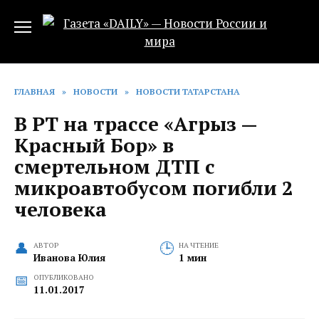
Перейти
к
содержанию
ГЛАВНАЯ
»
НОВОСТИ
»
НОВОСТИ ТАТАРСТАНА
В РТ на трассе «Агрыз —
Красный Бор» в
смертельном ДТП с
микроавтобусом погибли 2
человека
АВТОР
НА ЧТЕНИЕ
Иванова Юлия
1 мин
ОПУБЛИКОВАНО
11.01.2017