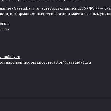
ние «GazetaDaily.ru» (реестровая запись ЭЛ № ФС 77 — 67944
 связи, информационных технологий и массовых коммуника
евич.
евна.
etadaily.ru
государственных органов:
redactor@gazetadaily.ru