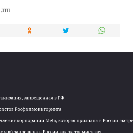
 ДТП
ганизация, запрещенная в РФ
рористов Росфинмониторинга
адлежит корпорации Meta, которая признана в России экст
agram) запрещена в России как экстремистская.