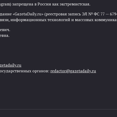
agram) запрещена в России как экстремистская.
ние «GazetaDaily.ru» (реестровая запись ЭЛ № ФС 77 — 67944
 связи, информационных технологий и массовых коммуника
евич.
евна.
etadaily.ru
государственных органов:
redactor@gazetadaily.ru