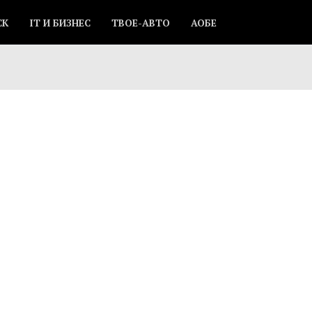
СК
IT И БИЗНЕС
ТВОЕ-АВТО
АОБЕ