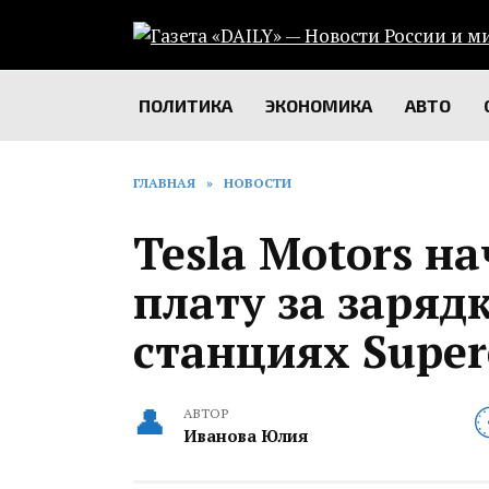
Перейти
к
содержанию
ПОЛИТИКА
ЭКОНОМИКА
АВТО
ГЛАВНАЯ
»
НОВОСТИ
Tesla Motors н
плату за заряд
станциях Super
АВТОР
Иванова Юлия