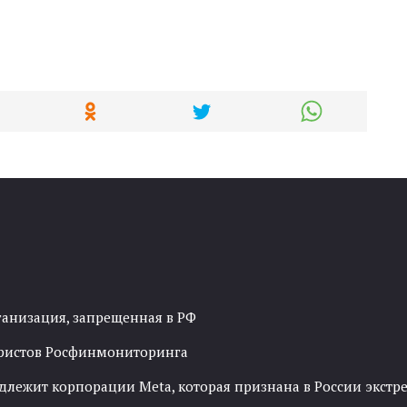
ганизация, запрещенная в РФ
рористов Росфинмониторинга
адлежит корпорации Meta, которая признана в России экст