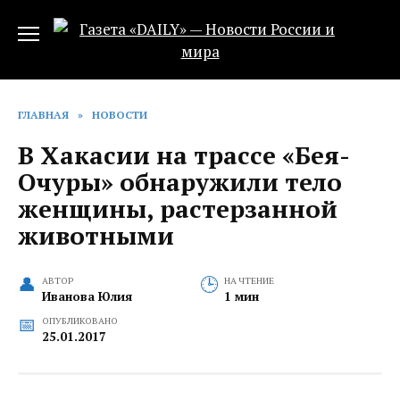
Перейти
к
содержанию
ГЛАВНАЯ
»
НОВОСТИ
В Хакасии на трассе «Бея-
Очуры» обнаружили тело
женщины, растерзанной
животными
АВТОР
НА ЧТЕНИЕ
Иванова Юлия
1 мин
ОПУБЛИКОВАНО
25.01.2017