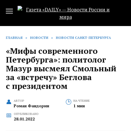
Перейти
к
содержанию
ГЛАВНАЯ
»
НОВОСТИ
»
НОВОСТИ САНКТ-ПЕТЕРБУРГА
«Мифы современного
Петербурга»: политолог
Мазур высмеял Смольный
за «встречу» Беглова
с президентом
АВТОР
НА ЧТЕНИЕ
Роман Фандорин
1 мин
ОПУБЛИКОВАНО
28.01.2022