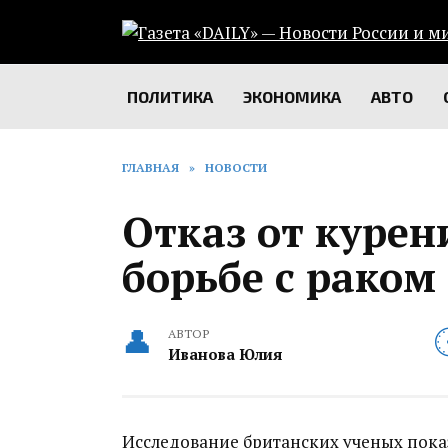
Перейти
к
содержанию
ПОЛИТИКА
ЭКОНОМИКА
АВТО
ГЛАВНАЯ
»
НОВОСТИ
Отказ от курен
борьбе с раком
АВТОР
Иванова Юлия
Исследование британских ученых показ