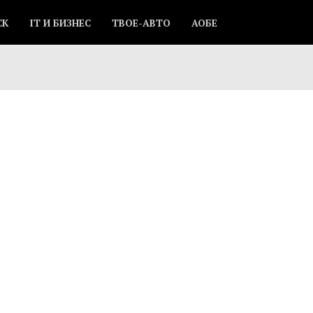
СК
IT И БИЗНЕС
ТВОЕ-АВТО
АОБЕ