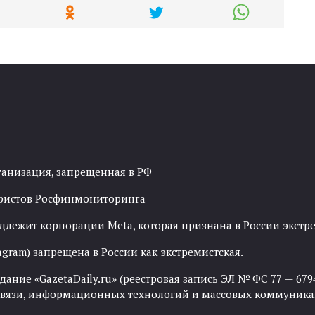
ганизация, запрещенная в РФ
рористов Росфинмониторинга
адлежит корпорации Meta, которая признана в России экст
agram) запрещена в России как экстремистская.
ние «GazetaDaily.ru» (реестровая запись ЭЛ № ФС 77 — 67944
 связи, информационных технологий и массовых коммуника