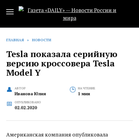
Перейти
к
содержанию
ГЛАВНАЯ
»
НОВОСТИ
Tesla показала серийную
версию кроссовера Tesla
Model Y
АВТОР
НА ЧТЕНИЕ
Иванова Юлия
1 мин
ОПУБЛИКОВАНО
02.02.2020
Американская компания опубликовала