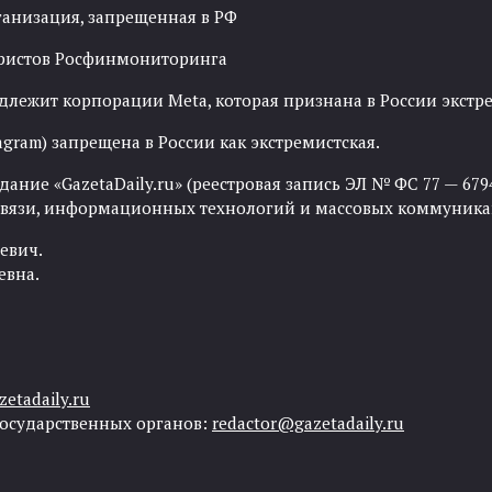
ганизация, запрещенная в РФ
рористов Росфинмониторинга
адлежит корпорации Meta, которая признана в России экст
agram) запрещена в России как экстремистская.
ние «GazetaDaily.ru» (реестровая запись ЭЛ № ФС 77 — 67944
 связи, информационных технологий и массовых коммуника
евич.
евна.
etadaily.ru
государственных органов:
redactor@gazetadaily.ru