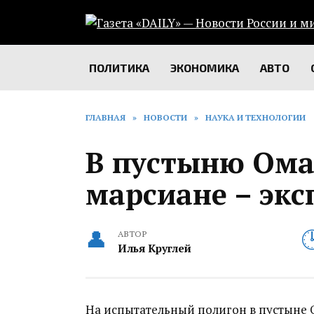
Перейти
к
содержанию
ПОЛИТИКА
ЭКОНОМИКА
АВТО
ГЛАВНАЯ
»
НОВОСТИ
»
НАУКА И ТЕХНОЛОГИИ
В пустыню Ом
марсиане – эк
АВТОР
Илья Круглей
На испытательный полигон в пустыне