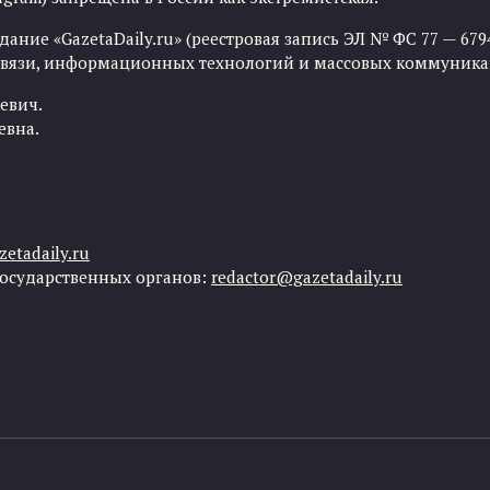
ние «GazetaDaily.ru» (реестровая запись ЭЛ № ФС 77 — 67944
 связи, информационных технологий и массовых коммуника
евич.
евна.
etadaily.ru
государственных органов:
redactor@gazetadaily.ru