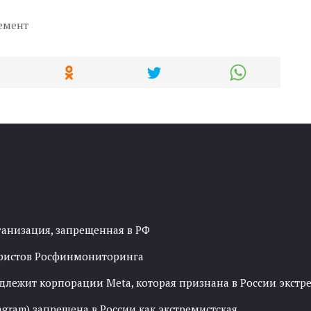
емент
ганизация, запрещенная в РФ
рористов Росфинмониторинга
адлежит корпорации Meta, которая признана в России экст
agram) запрещена в России как экстремистская.