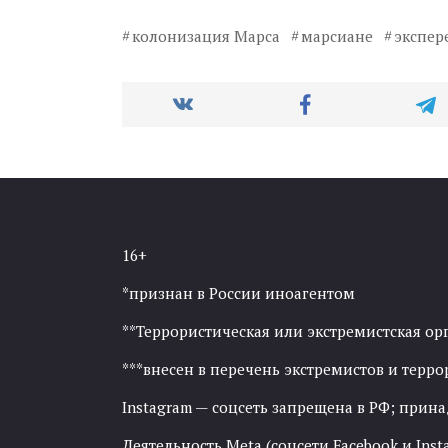
колонизация Марса
марсиане
экспер
16+
*признан в России иноагентом
**Террористическая или экстремистская ор
***внесен в перечень экстремистов и тер
Instagram — соцсеть запрещена в РФ; прин
Деятельность Meta (соцсети Facebook и Inst