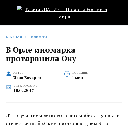
Перейти
к
содержанию
ГЛАВНАЯ
»
НОВОСТИ
В Орле иномарка
протаранила Оку
АВТОР
НА ЧТЕНИЕ
Иван Бахарев
1 мин
ОПУБЛИКОВАНО
10.02.2017
ДТП с участием легкового автомобиля Hyundai и
отечественной «Оки» произошло днем 9-го