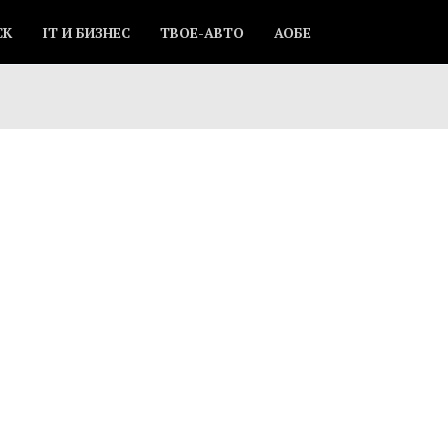
СК
IT И БИЗНЕС
ТВОЕ-АВТО
АОБЕ