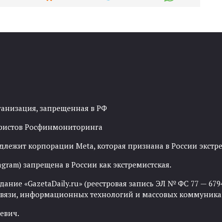
ганизация, запрещенная в РФ
рористов Росфинмониторинга
адлежит корпорации Meta, которая признана в России экст
agram) запрещена в России как экстремистская.
ние «GazetaDaily.ru» (реестровая запись ЭЛ № ФС 77 — 67944
 связи, информационных технологий и массовых коммуника
евич.