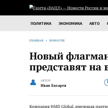
Перейти
к
содержанию
ПОЛИТИКА
ЭКОНОМИКА
АВТО
ГЛАВНАЯ
»
НОВОСТИ
Новый флагман
представят на
АВТОР
Иван Бахарев
Компания HMD Global, имеющая партне