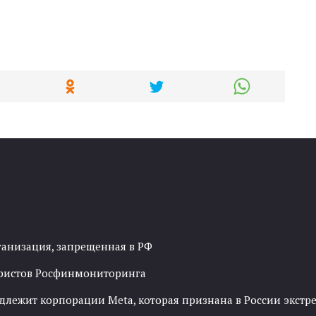
ганизация, запрещенная в РФ
рористов Росфинмониторинга
адлежит корпорации Meta, которая признана в России экст