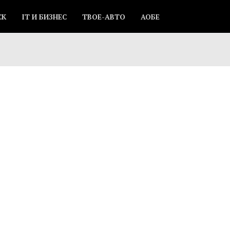
СК
IT И БИЗНЕС
ТВОЕ-АВТО
АОБЕ