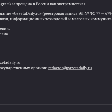
agram) запрещена в России как экстремистская.
ние «GazetaDaily.ru» (реестровая запись ЭЛ № ФС 77 — 67944
 связи, информационных технологий и массовых коммуника
евич.
евна.
etadaily.ru
государственных органов:
redactor@gazetadaily.ru