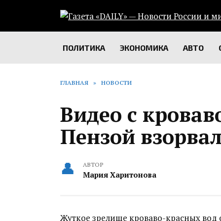
Перейти
к
содержанию
ПОЛИТИКА
ЭКОНОМИКА
АВТО
ГЛАВНАЯ
»
НОВОСТИ
Видео с кровав
Пензой‍ взорва
АВТОР
Мария Харитонова
Жуткое зрелище кроваво-красных вод 