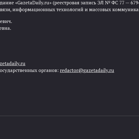
ние «GazetaDaily.ru» (реестровая запись ЭЛ № ФС 77 — 67944
 связи, информационных технологий и массовых коммуника
евич.
евна.
etadaily.ru
государственных органов:
redactor@gazetadaily.ru