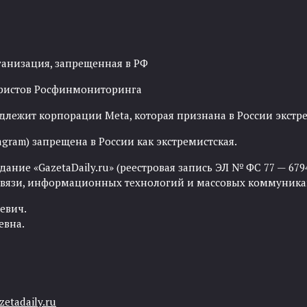
ганизация, запрещенная в РФ
рористов Росфинмониторинга
адлежит корпорации Meta, которая признана в России экст
agram) запрещена в России как экстремистская.
ние «GazetaDaily.ru» (реестровая запись ЭЛ № ФС 77 — 67944
 связи, информационных технологий и массовых коммуника
евич.
евна.
etadaily.ru