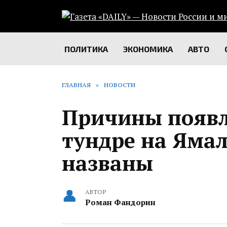
Перейти
к
содержанию
ПОЛИТИКА
ЭКОНОМИКА
АВТО
ГЛАВНАЯ
»
НОВОСТИ
Причины появл
тундре на Ямал
названы
АВТОР
Роман Фандорин