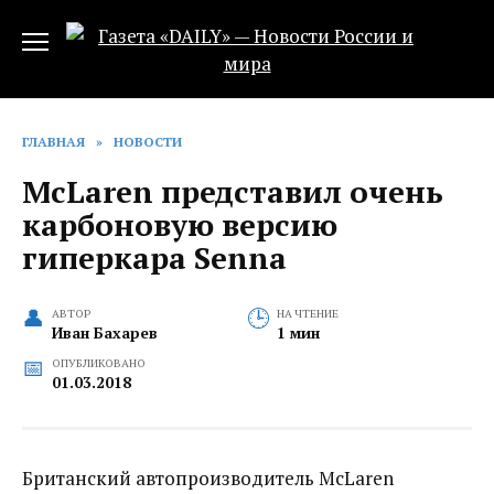
Перейти
к
содержанию
ГЛАВНАЯ
»
НОВОСТИ
McLaren представил очень
карбоновую версию
гиперкара Senna‍
АВТОР
НА ЧТЕНИЕ
Иван Бахарев
1 мин
ОПУБЛИКОВАНО
01.03.2018
Британский автопроизводитель McLaren