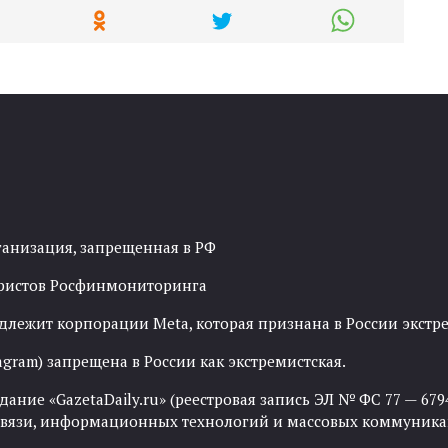
ганизация, запрещенная в РФ
рористов Росфинмониторинга
адлежит корпорации Meta, которая признана в России экст
agram) запрещена в России как экстремистская.
ние «GazetaDaily.ru» (реестровая запись ЭЛ № ФС 77 — 67944
 связи, информационных технологий и массовых коммуника