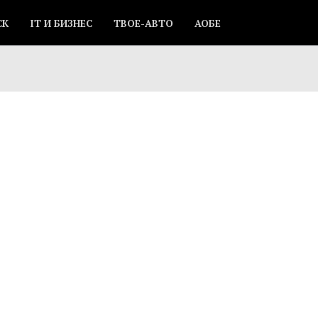
СК
IT И БИЗНЕС
ТВОЕ-АВТО
АОБЕ