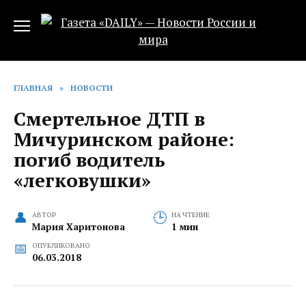
Перейти
к
содержанию
ГЛАВНАЯ
»
НОВОСТИ
Смертельное ДТП в
Мичуринском районе:
погиб водитель
«легковушки»
АВТОР
НА ЧТЕНИЕ
Мария Харитонова
1 мин
ОПУБЛИКОВАНО
06.03.2018