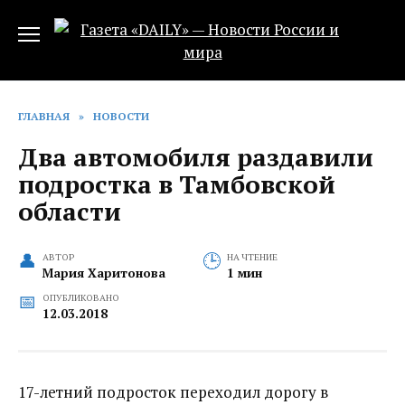
Перейти
к
содержанию
ГЛАВНАЯ
»
НОВОСТИ
Два автомобиля раздавили
подростка в Тамбовской
области
АВТОР
НА ЧТЕНИЕ
Мария Харитонова
1 мин
ОПУБЛИКОВАНО
12.03.2018
17-летний подросток переходил дорогу в