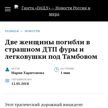
Перейти
к
содержанию
ГЛАВНАЯ
»
НОВОСТИ
Две женщины погибли в
страшном ДТП фуры и
легковушки под Тамбовом
АВТОР
НА ЧТЕНИЕ
Мария Харитонова
1 мин
ОПУБЛИКОВАНО
12.03.2018
Этот трагический дорожный инцидент