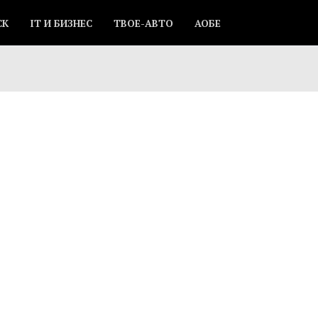
СК
IT И БИЗНЕС
ТВОЕ-АВТО
АОБЕ