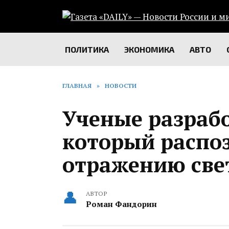
Перейти
к
содержанию
ПОЛИТИКА
ЭКОНОМИКА
АВТО
ГЛАВНАЯ
»
НОВОСТИ
Ученые разраб
который распо
отражению свет
АВТОР
Роман Фандорин