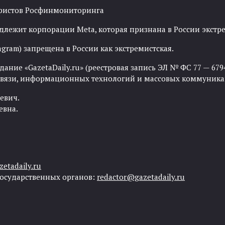
рористов Росфинмониторинга
адлежит корпорации Meta, которая признана в России экст
agram) запрещена в России как экстремистская.
ние «GazetaDaily.ru» (реестровая запись ЭЛ № ФС 77 — 67944
 связи, информационных технологий и массовых коммуника
евич.
евна.
etadaily.ru
государственных органов:
redactor@gazetadaily.ru