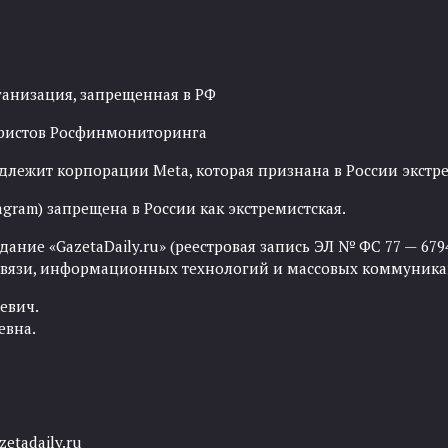
ганизация, запрещенная в РФ
рористов Росфинмониторинга
адлежит корпорации Meta, которая признана в России экст
agram) запрещена в России как экстремистская.
ние «GazetaDaily.ru» (реестровая запись ЭЛ № ФС 77 — 67944
 связи, информационных технологий и массовых коммуника
евич.
евна.
etadaily.ru