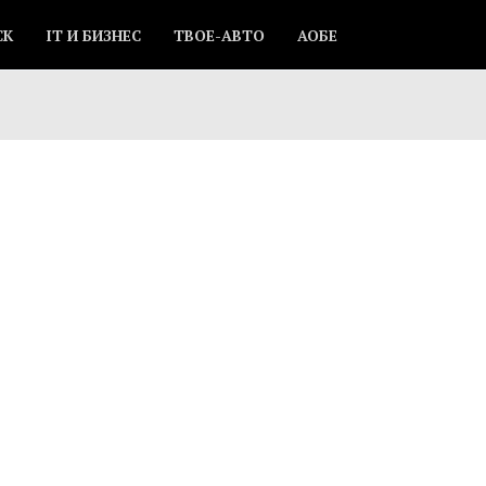
СК
IT И БИЗНЕС
ТВОЕ-АВТО
АОБЕ