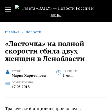
Перейти
к
содержанию
ГЛАВНАЯ
»
НОВОСТИ
«Ласточка» на полной
скорости сбила двух
женщин в Ленобласти
АВТОР
НА ЧТЕНИЕ
Мария Харитонова
1 мин
ОПУБЛИКОВАНО
17.03.2018
Трагический инцидент произошел в