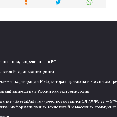
ганизация, запрещенная в РФ
рористов Росфинмониторинга
адлежит корпорации Meta, которая признана в России экст
agram) запрещена в России как экстремистская.
ние «GazetaDaily.ru» (реестровая запись ЭЛ № ФС 77 — 67944
 связи, информационных технологий и массовых коммуника
евич.