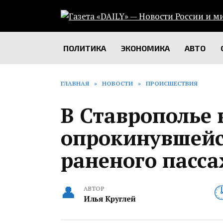
Перейти
к
содержанию
ПОЛИТИКА
ЭКОНОМИКА
АВТО
ГЛАВНАЯ
»
НОВОСТИ
»
ПРОИСШЕСТВИЯ
В Ставрополье 
опрокинувшейс
раненого пасс
АВТОР
Илья Круглей