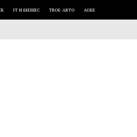
СК
IT И БИЗНЕС
ТВОЕ-АВТО
АОБЕ