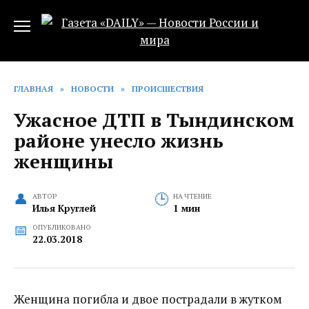
Перейти
к
содержанию
ГЛАВНАЯ
»
НОВОСТИ
»
ПРОИСШЕСТВИЯ
Ужасное ДТП в Тындинском
районе унесло жизнь
женщины
АВТОР
НА ЧТЕНИЕ
Илья Круглей
1 мин
ОПУБЛИКОВАНО
22.03.2018
Женщина погибла и двое пострадали в жутком