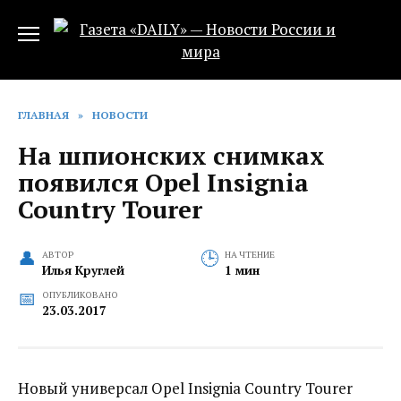
Перейти
к
содержанию
ГЛАВНАЯ
»
НОВОСТИ
На шпионских снимках
появился Opel Insignia
Country Tourer
АВТОР
НА ЧТЕНИЕ
Илья Круглей
1 мин
ОПУБЛИКОВАНО
23.03.2017
Новый универсал Opel Insignia Country Tourer