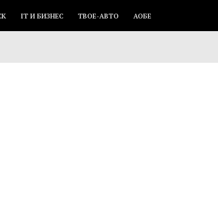
СК
IT И БИЗНЕС
ТВОЕ-АВТО
АОБЕ