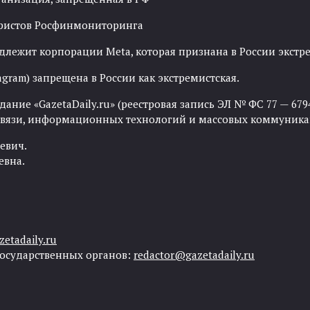
рористов Росфинмониторинга
адлежит корпорации Meta, которая признана в России экст
agram) запрещена в России как экстремистская.
ние «GazetaDaily.ru» (реестровая запись ЭЛ № ФС 77 — 67944
 связи, информационных технологий и массовых коммуника
евич.
евна.
etadaily.ru
государственных органов:
redactor@gazetadaily.ru