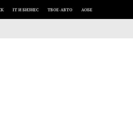
СК
IT И БИЗНЕС
ТВОЕ-АВТО
АОБЕ