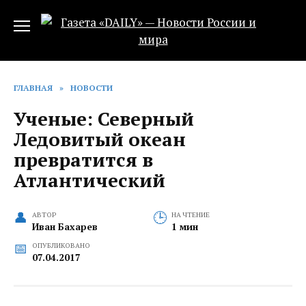
Перейти
к
содержанию
ГЛАВНАЯ
»
НОВОСТИ
Ученые: Северный
Ледовитый океан
превратится в
Атлантический
АВТОР
НА ЧТЕНИЕ
Иван Бахарев
1 мин
ОПУБЛИКОВАНО
07.04.2017