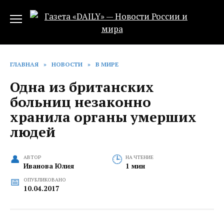
Перейти
к
содержанию
ГЛАВНАЯ
»
НОВОСТИ
»
В МИРЕ
Одна из британских
больниц незаконно
хранила органы умерших
людей
АВТОР
НА ЧТЕНИЕ
Иванова Юлия
1 мин
ОПУБЛИКОВАНО
10.04.2017