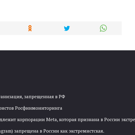
ганизация, запрещенная в РФ
рористов Росфинмониторинга
адлежит корпорации Meta, которая признана в России экст
agram) запрещена в России как экстремистская.