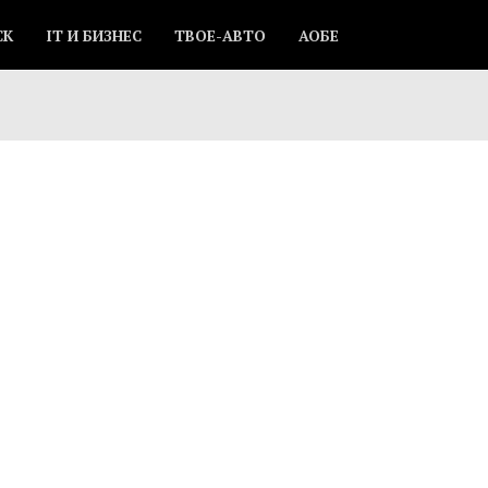
СК
IT И БИЗНЕС
ТВОЕ-АВТО
АОБЕ