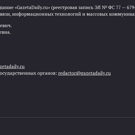
ние «GazetaDaily.ru» (реестровая запись ЭЛ № ФС 77 — 67944
 связи, информационных технологий и массовых коммуника
евич.
евна.
etadaily.ru
государственных органов:
redactor@gazetadaily.ru