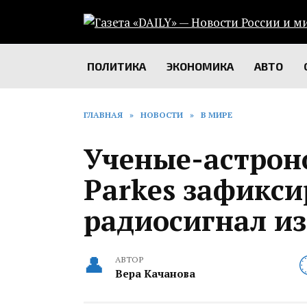
Перейти
к
содержанию
ПОЛИТИКА
ЭКОНОМИКА
АВТО
ГЛАВНАЯ
»
НОВОСТИ
»
В МИРЕ
Ученые-астро
Parkes зафикс
радиосигнал и
АВТОР
Вера Качанова