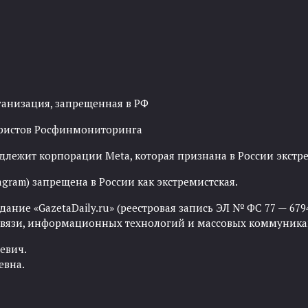
ганизация, запрещенная в РФ
рористов Росфинмониторинга
адлежит корпорации Meta, которая признана в России экст
agram) запрещена в России как экстремистская.
ние «GazetaDaily.ru» (реестровая запись ЭЛ № ФС 77 — 67944
 связи, информационных технологий и массовых коммуника
евич.
евна.