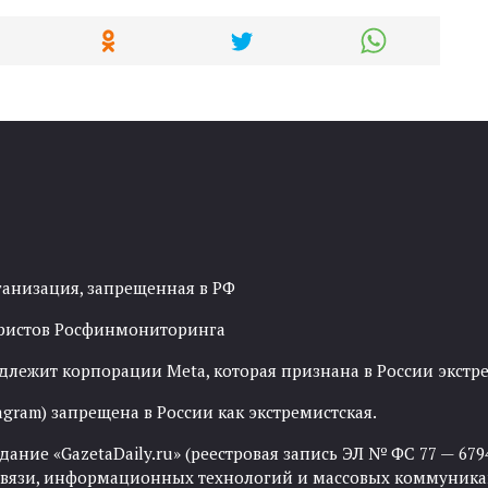
ганизация, запрещенная в РФ
рористов Росфинмониторинга
адлежит корпорации Meta, которая признана в России экст
agram) запрещена в России как экстремистская.
ние «GazetaDaily.ru» (реестровая запись ЭЛ № ФС 77 — 67944
 связи, информационных технологий и массовых коммуника