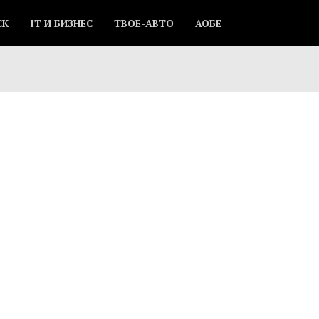
СК
IT И БИЗНЕС
ТВОЕ-АВТО
АОБЕ