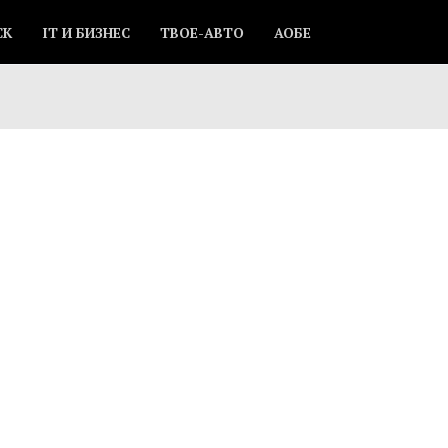
СК
IT И БИЗНЕС
ТВОЕ-АВТО
АОБЕ