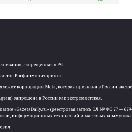
ганизация, запрещенная в РФ
рористов Росфинмониторинга
адлежит корпорации Meta, которая признана в России экст
agram) запрещена в России как экстремистская.
ние «GazetaDaily.ru» (реестровая запись ЭЛ № ФС 77 — 67944
 связи, информационных технологий и массовых коммуника
евич.