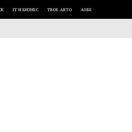
СК
IT И БИЗНЕС
ТВОЕ-АВТО
АОБЕ