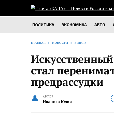
Перейти
к
содержанию
ПОЛИТИКА
ЭКОНОМИКА
АВТО
ГЛАВНАЯ
»
НОВОСТИ
»
В МИРЕ
Искусственный
стал перенимат
предрассудки
АВТОР
Иванова Юлия