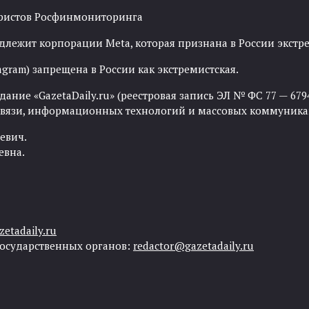
рористов Росфинмониторинга
адлежит корпорации Meta, которая признана в России экст
agram) запрещена в России как экстремистская.
ние «GazetaDaily.ru» (реестровая запись ЭЛ № ФС 77 — 67944
 связи, информационных технологий и массовых коммуника
евич.
евна.
etadaily.ru
государственных органов:
redactor@gazetadaily.ru