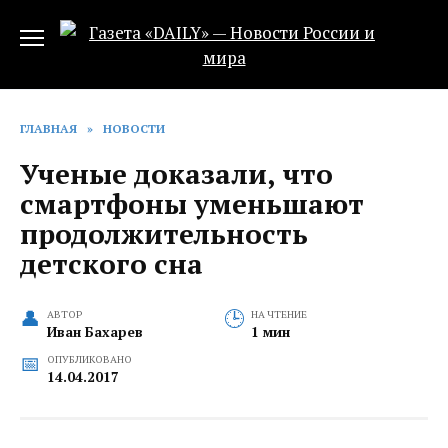
Перейти
к
содержанию
ГЛАВНАЯ
»
НОВОСТИ
Ученые доказали, что
смартфоны уменьшают
продолжительность
детского сна
АВТОР
НА ЧТЕНИЕ
Иван Бахарев
1 мин
ОПУБЛИКОВАНО
14.04.2017