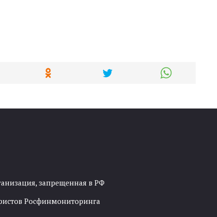
ганизация, запрещенная в РФ
рористов Росфинмониторинга