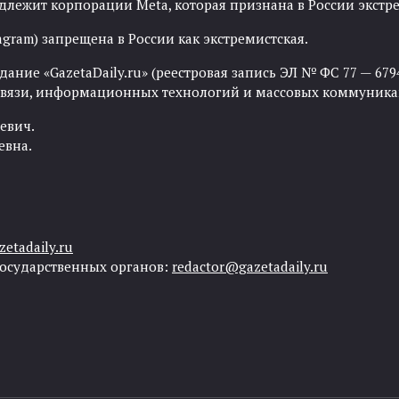
адлежит корпорации Meta, которая признана в России экст
agram) запрещена в России как экстремистская.
ние «GazetaDaily.ru» (реестровая запись ЭЛ № ФС 77 — 67944
 связи, информационных технологий и массовых коммуника
евич.
евна.
etadaily.ru
государственных органов:
redactor@gazetadaily.ru