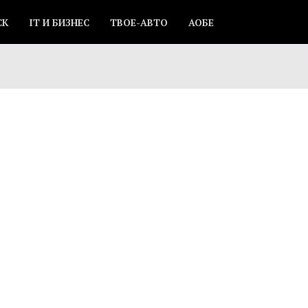
СК
IT И БИЗНЕС
ТВОЕ-АВТО
АОБЕ