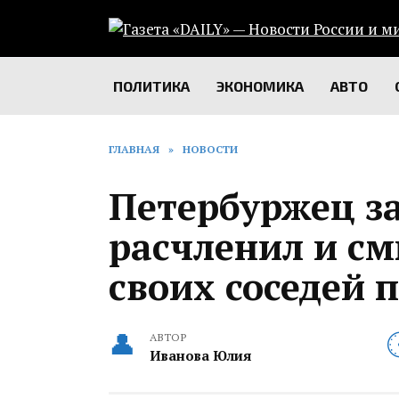
Перейти
к
содержанию
ПОЛИТИКА
ЭКОНОМИКА
АВТО
ГЛАВНАЯ
»
НОВОСТИ
Петербуржец за
расчленил и см
своих соседей 
АВТОР
Иванова Юлия