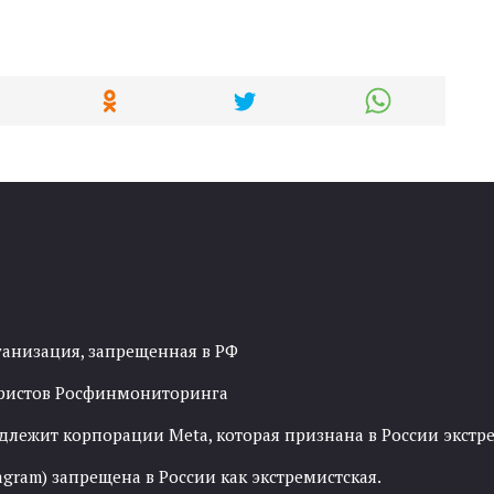
ганизация, запрещенная в РФ
рористов Росфинмониторинга
адлежит корпорации Meta, которая признана в России экст
agram) запрещена в России как экстремистская.