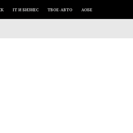
СК
IT И БИЗНЕС
ТВОЕ-АВТО
АОБЕ