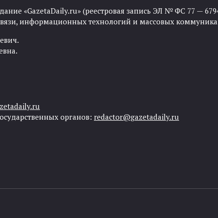
ние «GazetaDaily.ru» (реестровая запись ЭЛ № ФС 77 — 67944
 связи, информационных технологий и массовых коммуника
евич.
евна.
etadaily.ru
государственных органов:
redactor@gazetadaily.ru