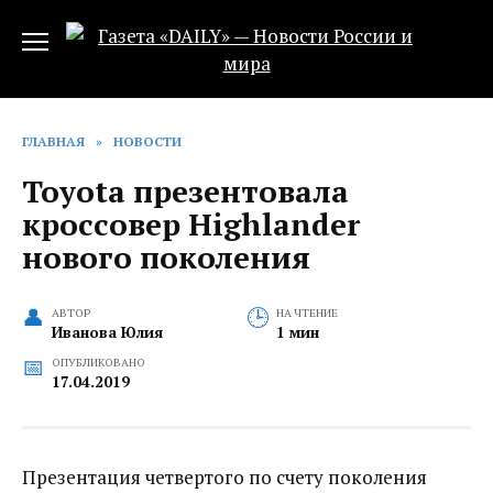
Перейти
к
содержанию
ГЛАВНАЯ
»
НОВОСТИ
Toyota презентовала
кроссовер Highlander
нового поколения
АВТОР
НА ЧТЕНИЕ
Иванова Юлия
1 мин
ОПУБЛИКОВАНО
17.04.2019
Презентация четвертого по счету поколения