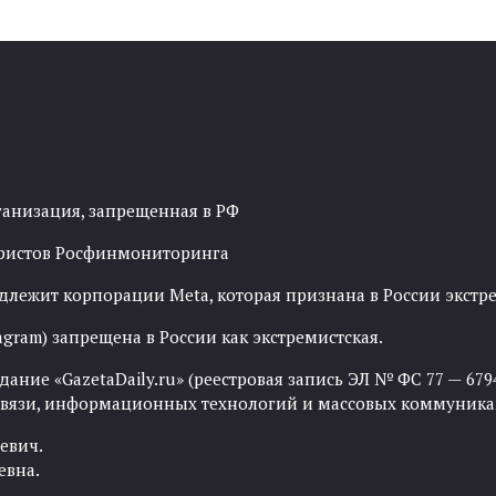
ганизация, запрещенная в РФ
рористов Росфинмониторинга
адлежит корпорации Meta, которая признана в России экст
agram) запрещена в России как экстремистская.
ние «GazetaDaily.ru» (реестровая запись ЭЛ № ФС 77 — 67944
 связи, информационных технологий и массовых коммуника
евич.
евна.