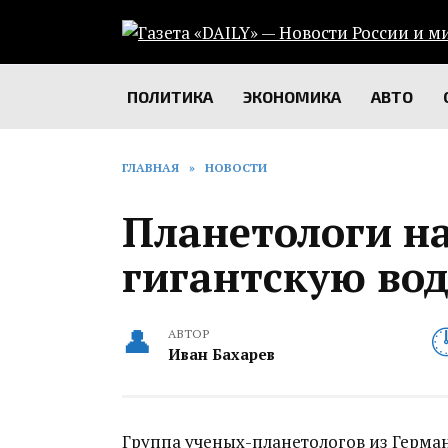
Перейти
к
содержанию
ПОЛИТИКА
ЭКОНОМИКА
АВТО
ГЛАВНАЯ
»
НОВОСТИ
Планетологи н
гигантскую во
АВТОР
Иван Бахарев
Группа ученых-планетологов из Герма