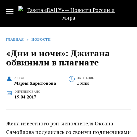
Перейти
к
содержанию
ГЛАВНАЯ
»
НОВОСТИ
«Дни и ночи»‍: Джигана
обвинили в плагиате
АВТОР
НА ЧТЕНИЕ
Мария Харитонова
1 мин
ОПУБЛИКОВАНО
19.04.2017
Жена известного рэп-исполнителя Оксана
Самойлова поделилась со своими подписчиками