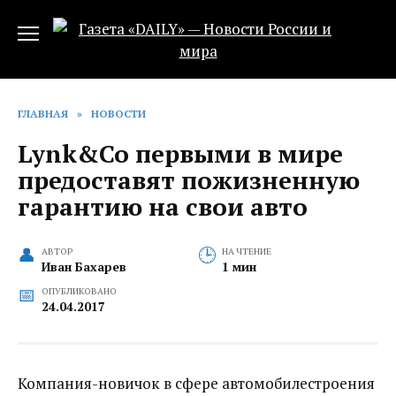
Перейти
к
содержанию
ГЛАВНАЯ
»
НОВОСТИ
Lynk&Co первыми в мире
предоставят пожизненную
гарантию на свои авто
АВТОР
НА ЧТЕНИЕ
Иван Бахарев
1 мин
ОПУБЛИКОВАНО
24.04.2017
Компания-новичок в сфере автомобилестроения