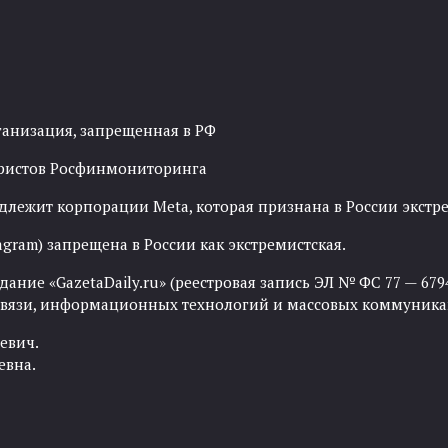
ганизация, запрещенная в РФ
рористов Росфинмониторинга
адлежит корпорации Meta, которая признана в России экст
agram) запрещена в России как экстремистская.
ние «GazetaDaily.ru» (реестровая запись ЭЛ № ФС 77 — 67944
 связи, информационных технологий и массовых коммуника
евич.
евна.