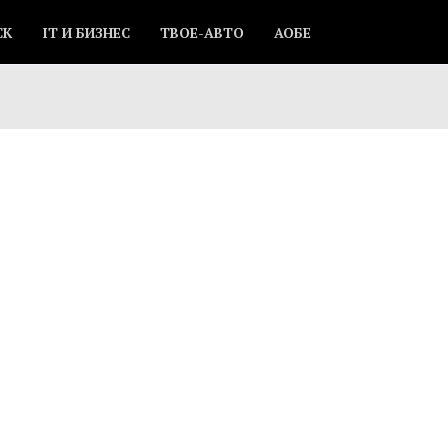
СК
IT И БИЗНЕС
ТВОЕ-АВТО
АОБЕ