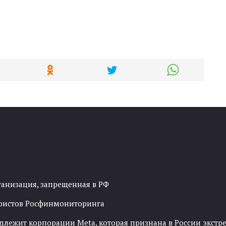
ганизация, запрещенная в РФ
рористов Росфинмониторинга
адлежит корпорации Meta, которая признана в России экст