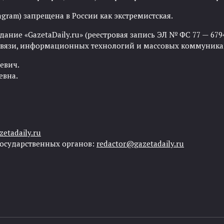
agram) запрещена в России как экстремистская.
ние «GazetaDaily.ru» (реестровая запись ЭЛ № ФС 77 — 67944
 связи, информационных технологий и массовых коммуника
евич.
евна.
etadaily.ru
государственных органов:
redactor@gazetadaily.ru