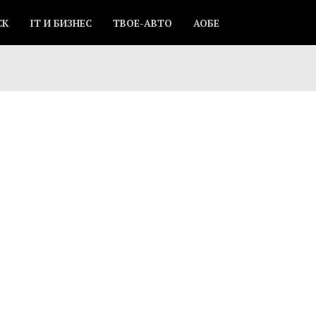
СК
IT И БИЗНЕС
ТВОЕ-АВТО
АОБЕ