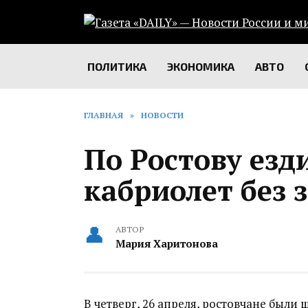
Перейти
к
содержанию
ПОЛИТИКА
ЭКОНОМИКА
АВТО
ГЛАВНАЯ
»
НОВОСТИ
По Ростову езд
кабриолет без 
АВТОР
Мария Харитонова
В четверг, 26 апреля, ростовчане был