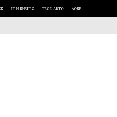
СК
IT И БИЗНЕС
ТВОЕ-АВТО
АОБЕ