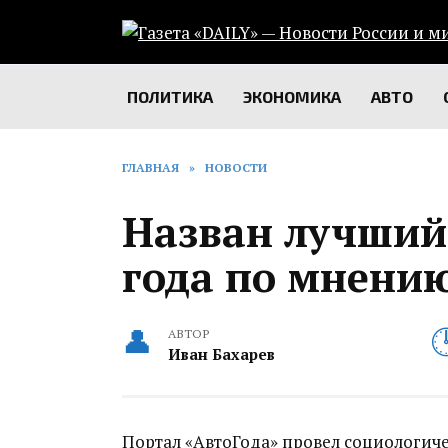
Перейти
к
содержанию
ПОЛИТИКА
ЭКОНОМИКА
АВТО
ГЛАВНАЯ
»
НОВОСТИ
Назван лучший
года по мнени
АВТОР
Иван Бахарев
Портал «АвтоГода» провел социологич