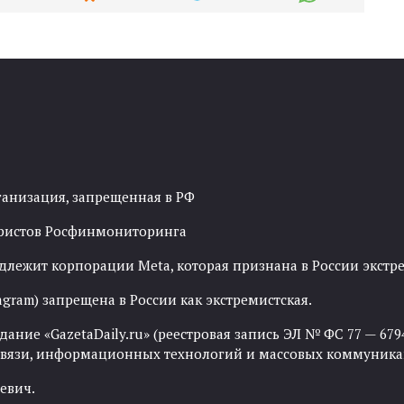
ганизация, запрещенная в РФ
рористов Росфинмониторинга
адлежит корпорации Meta, которая признана в России экст
agram) запрещена в России как экстремистская.
ние «GazetaDaily.ru» (реестровая запись ЭЛ № ФС 77 — 67944
 связи, информационных технологий и массовых коммуника
евич.