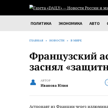
Перейти
к
содержанию
ПОЛИТИКА
ЭКОНОМИКА
АВТО
ГЛАВНАЯ
»
НОВОСТИ
»
В МИРЕ
Французский а
заснял «защитн
АВТОР
Иванова Юлия
Астронавт из Франции через иллюмина