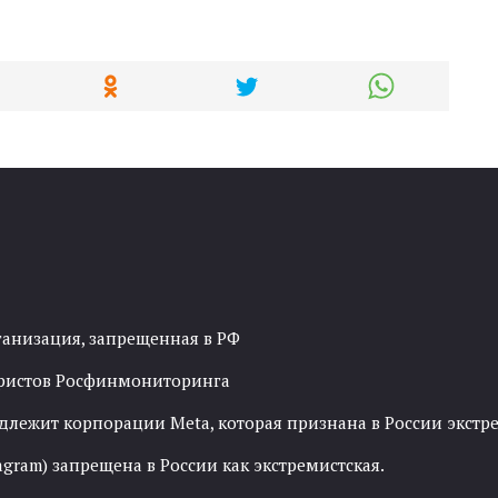
ганизация, запрещенная в РФ
рористов Росфинмониторинга
адлежит корпорации Meta, которая признана в России экст
agram) запрещена в России как экстремистская.