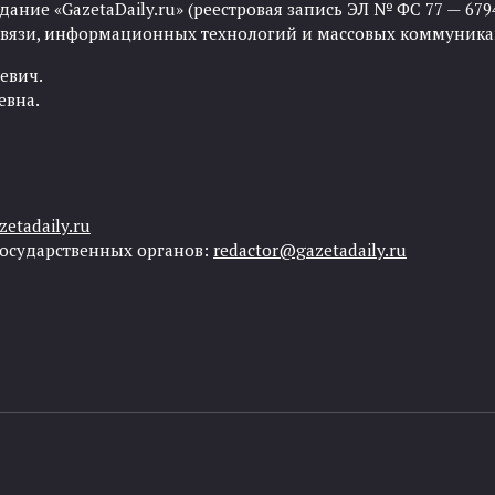
ние «GazetaDaily.ru» (реестровая запись ЭЛ № ФС 77 — 67944
 связи, информационных технологий и массовых коммуника
евич.
евна.
etadaily.ru
государственных органов:
redactor@gazetadaily.ru