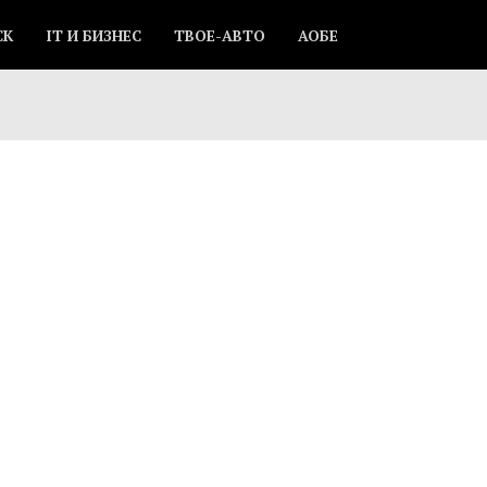
СК
IT И БИЗНЕС
ТВОЕ-АВТО
АОБЕ