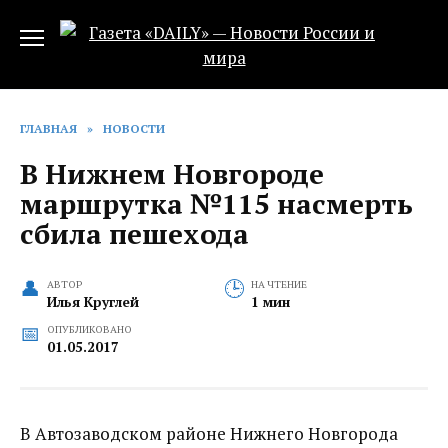
Перейти
к
содержанию
ГЛАВНАЯ
»
НОВОСТИ
В Нижнем Новгороде
маршрутка №115 насмерть
сбила пешехода
АВТОР
НА ЧТЕНИЕ
Илья Круглей
1 мин
ОПУБЛИКОВАНО
01.05.2017
В Автозаводском районе Нижнего Новгорода