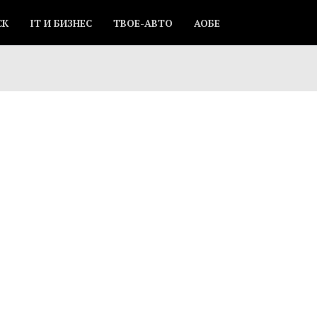
СК
IT И БИЗНЕС
ТВОЕ-АВТО
АОБЕ