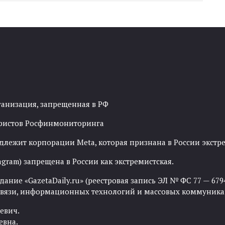
ганизация, запрещенная в РФ
рористов Росфинмониторинга
адлежит корпорации Meta, которая признана в России экст
agram) запрещена в России как экстремистская.
ние «GazetaDaily.ru» (реестровая запись ЭЛ № ФС 77 — 67944
 связи, информационных технологий и массовых коммуника
евич.
евна.