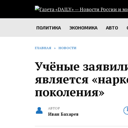
Перейти
к
содержанию
ПОЛИТИКА
ЭКОНОМИКА
АВТО
ГЛАВНАЯ
»
НОВОСТИ
Учёные заявили
является «нар
поколения»
АВТОР
Иван Бахарев